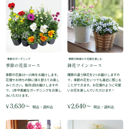
季節のガーデニング
季節の鉢植えや花苗を楽しむ
季節の花苗コース
鉢花ツインコース
季節の花苗10～15株をお届けします。
種類の違う鉢花を2つお届けしますの
花壇やお持ちの鉢に植え替えてお楽し
で、季節の花をいつでも身近に感じる
みください。毎月1回お届けしますの
ことができます。お花畑のように可愛
で、1年中素敵なガーデニングをお楽し
いお花を楽しんでいただけます！
みいただけます。
3,630
2,640
〜
〜
¥
¥
税込・送料込
税込・送料込