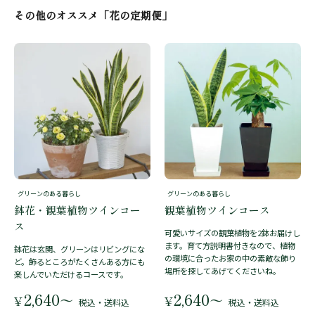
その他のオススメ「花の定期便」
グリーンのある暮らし
グリーンのある暮らし
鉢花・観葉植物ツインコー
観葉植物ツインコース
ス
可愛いサイズの観葉植物を2鉢お届けし
ます。育て方説明書付きなので、植物
鉢花は玄関、グリーンはリビングにな
の環境に合ったお家の中の素敵な飾り
ど。飾るところがたくさんある方にも
場所を探してあげてくださいね。
楽しんでいただけるコースです。
2,640
2,640
〜
〜
¥
¥
税込・送料込
税込・送料込