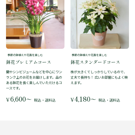
季節の鉢植えや花苗を楽しむ
季節の鉢植えや花苗を楽しむ
鉢花プレミアムコース
鉢花スタンダードコース
蘭やシンビジュームなどを中心にワン
株が大きくてしっかりしているので、
ランク上のお花をお届けします。品の
丈夫で長持ち！ 広いお部屋にもよく映
ある鉢花を長く楽しんでいただけるコ
えます。
ースです。
6,600
4,180
〜
〜
¥
¥
税込・送料込
税込・送料込