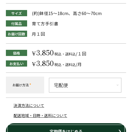
(約)鉢径15～18cm、高さ60～70cm
サイズ
育て方手引書
付属品
月１回
お届け回数
3,850
¥
価格
/１回
税込・送料込
3,850
¥
お支払い
/月
税込・送料込
お届け方法
*
決済方法について
配送地域・日時・送料について
定期便をはじめる