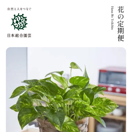
Hana No Teikibin
花の定期便