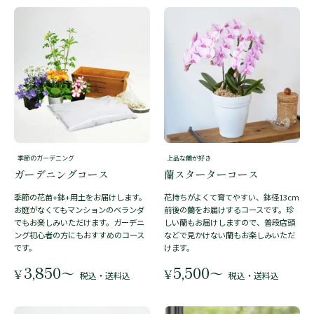
季節のガーデニング
上品な蘭が好き
ガーデニングコース
蘭スターターコース
季節の花苗+鉢+用土をお届けします。
花持ちがよくて育てやすい、鉢径13cm
お庭がなくてもマンションのベランダ
前後の蘭をお届けするコースです。珍
でもお楽しみいただけます。ガーデニ
しい蘭もお届けしますので、普段店頭
ング初心者の方にもおすすめのコース
などで見かけない蘭もお楽しみいただ
です。
けます。
3,850
5,500
〜
〜
¥
¥
税込・送料込
税込・送料込