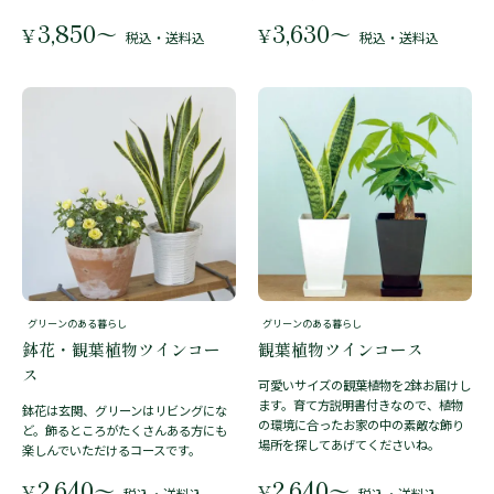
3,850
3,630
〜
〜
¥
¥
税込・送料込
税込・送料込
グリーンのある暮らし
グリーンのある暮らし
鉢花・観葉植物ツインコー
観葉植物ツインコース
ス
可愛いサイズの観葉植物を2鉢お届けし
ます。育て方説明書付きなので、植物
鉢花は玄関、グリーンはリビングにな
の環境に合ったお家の中の素敵な飾り
ど。飾るところがたくさんある方にも
場所を探してあげてくださいね。
楽しんでいただけるコースです。
2,640
2,640
〜
〜
¥
¥
税込・送料込
税込・送料込