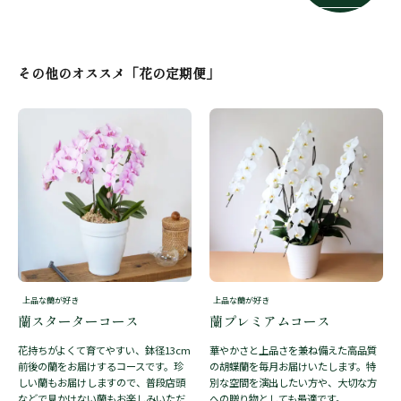
その他のオススメ「花の定期便」
上品な蘭が好き
上品な蘭が好き
蘭スターターコース
蘭プレミアムコース
花持ちがよくて育てやすい、鉢径13cm
華やかさと上品さを兼ね備えた高品質
前後の蘭をお届けするコースです。珍
の胡蝶蘭を毎月お届けいたします。特
しい蘭もお届けしますので、普段店頭
別な空間を演出したい方や、大切な方
などで見かけない蘭もお楽しみいただ
への贈り物としても最適です。