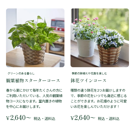
グリーンのある暮らし
季節の鉢植えや花苗を楽しむ
観葉植物スターターコース
鉢花ツインコース
春から夏にかけて毎年たくさんの方に
種類の違う鉢花を2つお届けしますの
ご利用いただいている、人気の観葉植
で、季節の花をいつでも身近に感じる
物コースになります。室内置きの植物
ことができます。お花畑のように可愛
を中心にお届けします。
いお花を楽しんでいただけます！
2,640
2,640
〜
〜
¥
¥
税込・送料込
税込・送料込