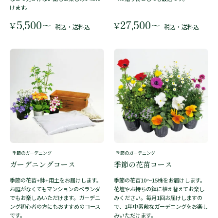
けます。
5,500
27,500
〜
〜
¥
¥
税込・送料込
税込・送料込
季節のガーデニング
季節のガーデニング
ガーデニングコース
季節の花苗コース
季節の花苗+鉢+用土をお届けします。
季節の花苗10～15株をお届けします。
お庭がなくてもマンションのベランダ
花壇やお持ちの鉢に植え替えてお楽し
でもお楽しみいただけます。ガーデニ
みください。毎月1回お届けしますの
ング初心者の方にもおすすめのコース
で、1年中素敵なガーデニングをお楽し
です。
みいただけます。