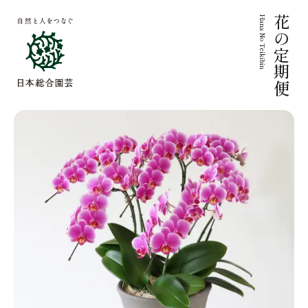
Hana No Teikibin
花の定期便