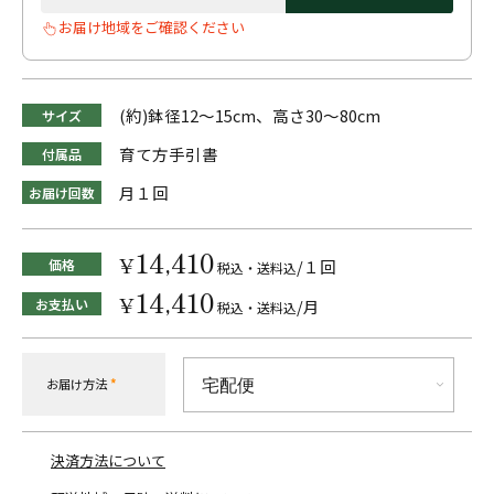
お届け地域をご確認ください
(約)鉢径12～15cm、高さ30～80cm
サイズ
育て方手引書
付属品
月１回
お届け回数
14,410
¥
価格
/１回
税込・送料込
14,410
¥
お支払い
/月
税込・送料込
お届け方法
*
決済方法について