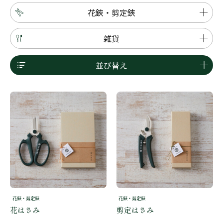
花鋏・剪定鋏
雑貨
並び替え
花鋏・剪定鋏
花鋏・剪定鋏
花はさみ
剪定はさみ