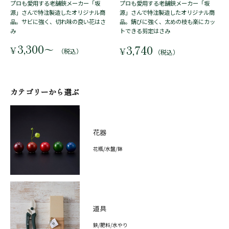
プロも愛用する老舗鋏メーカー「坂
プロも愛用する老舗鋏メーカー「坂
源」さんで特注製造したオリジナル商
源」さんで特注製造したオリジナル商
品。サビに強く、切れ味の良い花はさ
品。錆びに強く、太めの枝も楽にカッ
み
トできる剪定はさみ
3,300
3,740
〜
¥
¥
（税込）
（税込）
カテゴリーから選ぶ
花器
花瓶/水盤/鉢
道具
鋏/肥料/水やり