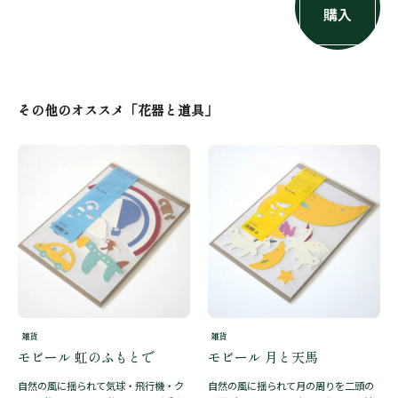
購入
その他のオススメ「花器と道具」
雑貨
雑貨
モビール 虹のふもとで
モビール 月と天馬
自然の風に揺られて気球・飛行機・ク
自然の風に揺られて月の周りを二頭の