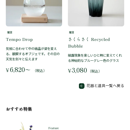
雑貨
雑貨
Tempo Drop
さくらさく Recycled
Bubble
気候に合わせて中の結晶が姿を変え
る、観察するオブジェです。その日の
結露現象を楽しいひと時に変えてくれ
天気を刻々と伝えます
る神秘的なブルーグレー色のグラス
6,820
3,080
〜
¥
¥
（税込）
（税込）
花器と道具一覧へ戻る
おすすめ特集
Feature