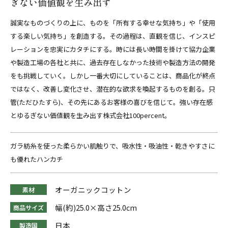
ぎない価値観を生み出す
誠実なものづくりの上に、ものを「所有する幸せな気持ち」や「使用
する楽しい気持ち」を創造する。その過程は、直観を信じ、インスピ
レーションを忠実にカタチにする。時には長い時間を掛けて協力企業
や製造工場の各社と共に、過去存在しなかった技術や製造方法の開発
をも挑戦していく。しかし一番大切にしていることは、商品化が終点
ではなく、改善し変化させ、潜在的な欲求を喚起するものを創る。只
管(ただひたすら)、その先にあるお客様の喜びを信じて。強い存在感
とゆるぎない価値観を生み出す株式会社100percent。
ガラ紡糸を使った柔らかい肌触りで、吸水性・吸油性・乾きやすさに
も優れたハンカチ
オーガニックコットン
素材
幅(約)25.0×高さ25.0cm
商品サイズ
日本
製造国