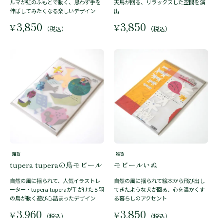
ルマが虹のふもとで動く、思わず手を
天馬が回る、リラックスした空間を演
伸ばしてみたくなる楽しいデザイン
出
3,850
3,850
¥
¥
（税込）
（税込）
雑貨
雑貨
tupera tuperaの鳥モビール
モビールいぬ
自然の風に揺られて、人気イラストレ
自然の風に揺られて絵本から飛び出し
ーター・tupera tuperaが手がけた５羽
てきたような犬が回る、心を温かくす
の鳥が動く遊び心詰まったデザイン
る暮らしのアクセント
3,960
3,850
¥
¥
（税込）
（税込）