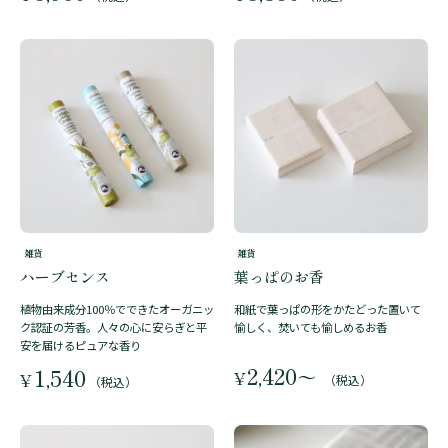
雑貨
雑貨
ハーブセンス
葉っぱのお香
植物由来成分100％でできたオーガニッ
和紙で葉っぱの形をかたどった置いて
ク認証の芳香。人々の心に安らぎと平
愉しく、焚いても愉しめるお香
安を届けるピュアな香り
2,420
1,540
〜
¥
¥
（税込）
（税込）