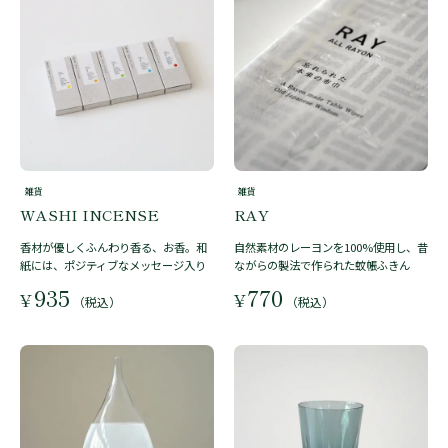
雑貨
雑貨
WASHI INCENSE
RAY
香材が優しくふんわり香る、お香。和
自然素材のレーヨンを100%使用し、昔
紙には、ポジティブなメッセージ入り
ながらの製法で作られた蚊帳ふきん
935
770
¥
¥
（税込）
（税込）