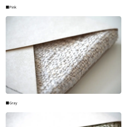
■Pink
■Gray