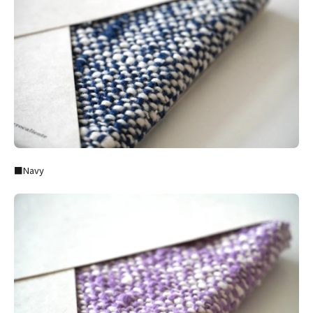
■Navy