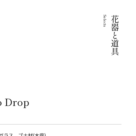
Selects
花器と道具
 Drop
ガラス、ブナ材(木座)