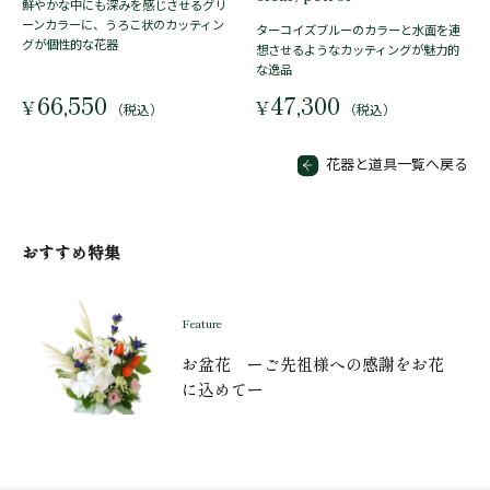
鮮やかな中にも深みを感じさせるグリ
ーンカラーに、うろこ状のカッティン
ターコイズブルーのカラーと水面を連
グが個性的な花器
想させるようなカッティングが魅力的
な逸品
66,550
47,300
¥
¥
（税込）
（税込）
花器と道具一覧へ戻る
おすすめ特集
Feature
お盆花 ーご先祖様への感謝をお花
に込めてー