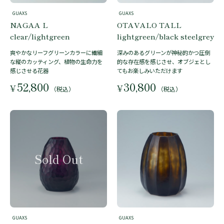
GUAXS
GUAXS
NAGAA L
OTAVALO TALL
clear/lightgreen
lightgreen/black steelgrey
爽やかなリーフグリーンカラーに繊細
深みのあるグリーンが神秘的かつ圧倒
な縦のカッティング、植物の生命力を
的な存在感を感じさせ、オブジェとし
感じさせる花器
てもお楽しみいただけます
52,800
30,800
¥
¥
（税込）
（税込）
GUAXS
GUAXS