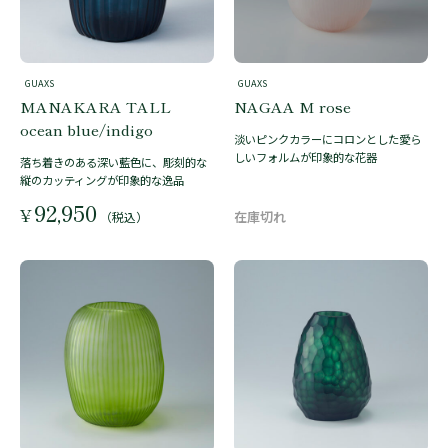
GUAXS
GUAXS
MANAKARA TALL
NAGAA M rose
ocean blue/indigo
淡いピンクカラーにコロンとした愛ら
しいフォルムが印象的な花器
落ち着きのある深い藍色に、彫刻的な
縦のカッティングが印象的な逸品
92,950
¥
（税込）