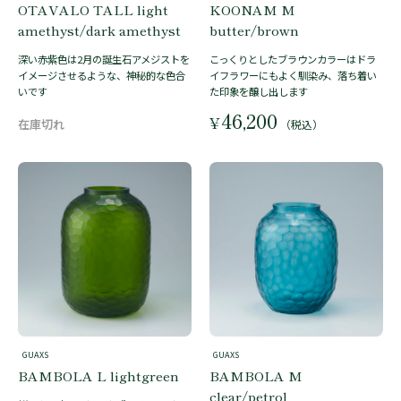
OTAVALO TALL light
KOONAM M
amethyst/dark amethyst
butter/brown
深い赤紫色は2月の誕生石アメジストを
こっくりとしたブラウンカラーはドラ
イメージさせるような、神秘的な色合
イフラワーにもよく馴染み、落ち着い
いです
た印象を醸し出します
46,200
¥
（税込）
GUAXS
GUAXS
BAMBOLA L lightgreen
BAMBOLA M
clear/petrol