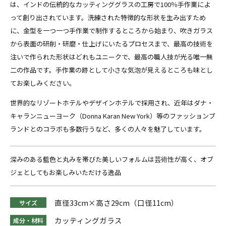
は、インドの伝統的なカッティンググラスの工房で100％手作業によ
って創り出されています。洗練された特徴的な形状を生み出すため
に、金型を一つ一つ手作業で制作するところから始まり、吹きガラス
から表面の研削・研磨・仕上げにいたるプロセスまで、最高の技術を
注いで作られた形状はどれもユニークで、最高の職人技が光る唯一無
二の作品です。手作業の跡として小さな気泡が見えるところも味とし
てお楽しみください。
世界的なリゾートホテルやデザインホテルで採用され、近年はダナ・
キャランニューヨーク（Donna Karan New York）等のファッションブ
ランドとのコラボも多数行うなど、多くの人々を魅了しています。
深みのある藍色と丸みを帯びた美しいフォルムは芸術性が高く、オブ
ジェとしてもお楽しみいただける逸品
直径33cm×高さ29cm（口径11cm）
サイズ
カッティングガラス
成分・材料