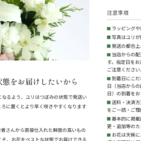
注意事項
ラッピングや
写真はユリが
発送の都合上
当店からの配
す。指定日をお
ご注意ください
到着日にこだ
状態をお届けしたいから
日（当店からの
日）の到着をお
になるよう、ユリはつぼみの状態で発送い
送料・決済方
ころに置くとより早く咲きやすくなります
をご一読・ご理
基本的に掲載
更・追加等のカ
産者さんから直接仕入れた鮮度の高いもの
お花は天候に
こそ、お花をベストな状態でお届けできる