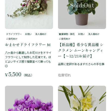
ドライフラワー
お祝い
法人様向け
観葉植物・鉢花
お祝い
法人様向け
ご自宅向け
ご自宅向け
おまかせドライフラワー M
【新品種】希少な黄品種 シ
クラメン ムーンキャンディ
八ヶ岳から厳選したお花だけをドライ
ー【～12/21お届け】
フラワーにして制作した花束です。ほ
どよいサイズ感で複数並べて飾っても
品質に定評があるますださんの手仕事
◎
5,500
¥
（税込）