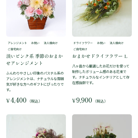
アレンジメント
お祝い
法人様向け
ドライフラワー
お祝い
法人様向け
ご自宅向け
ご自宅向け
淡いピンク系 季節のおまか
おまかせドライフラワー L
せアレンジメント
八ヶ岳から厳選したお花だけを使って
制作したボリューム感のある花束で
ふんわりやさしい印象のパステル系の
す。ナチュラルなインテリアとして存
アレンジメントは、ナチュラルな雰囲
在感抜群です。
気が好きな方へのギフトにぴったりで
す。
4,400
9,900
¥
¥
（税込）
（税込）