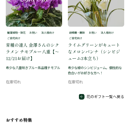
観葉植物・鉢花
お祝い
法人様向け
胡蝶蘭・蘭鉢
お祝い
法人様向け
ご自宅向け
ご自宅向け
育種の達人 金澤さんのシク
ライムグリーンがキュート
ラメン チモブルー八重【～
なメロンパンナ（シンビジ
12/21お届け】
ューム3本立ち）
希少な八重咲きブルー系品種チモブル
希少な緑のシンビジューム。個性的な
色合いがお好きな方へ！
花のギフト一覧へ戻る
おすすめ特集