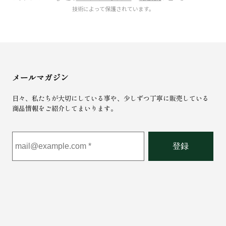
ー
技術によって保護されています。
ザ
ー
名
を
入
メールマガジン
力
し
日々、私たちが大切にしている事や、少しずつ丁寧に販売している
商品情報をご紹介してまいります。
て
く
だ
さ
い
。