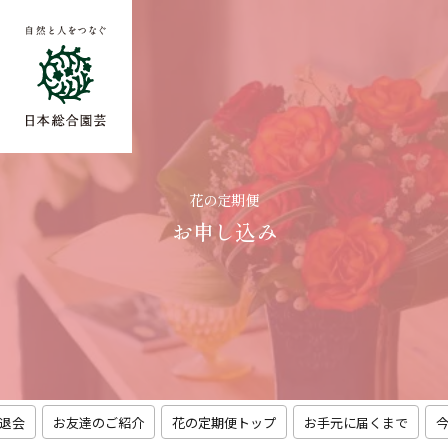
花の定期便
お申し込み
退会
お友達のご紹介
花の定期便トップ
お手元に届くまで