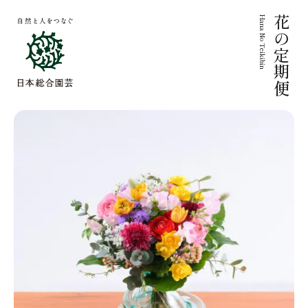
Hana No Teikibin
花の定期便