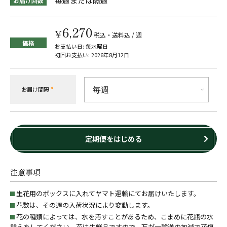
毎週または隔週
お届け回数
6,270
¥
税込・送料込
/ 週
価格
お支払い日
毎水曜日
初回お支払い
2026年8月12日
お届け間隔
*
定期便をはじめる
注意事項
生花用のボックスに入れてヤマト運輸にてお届けいたします。
花数は、その週の入荷状況により変動します。
花の種類によっては、水を汚すことがあるため、こまめに花瓶の水
替えをしてください。花は生鮮品ですので、万が一輸送の加減で花傷