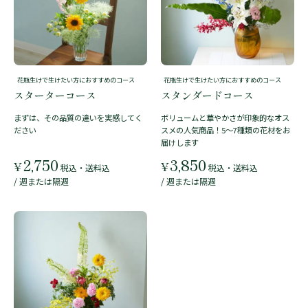
花瓶生けで生けたい方におすすめのコース
花瓶生けで生けたい方におすすめのコース
スターターコース
スタンダードコース
まずは、その品質の違いを実感してく
ボリュームと華やかさが印象的なオス
ださい
スメの人気商品！5～7種類の花材をお
届けします
2,750
3,850
¥
¥
税込・送料込
税込・送料込
/ 週または隔週
/ 週または隔週