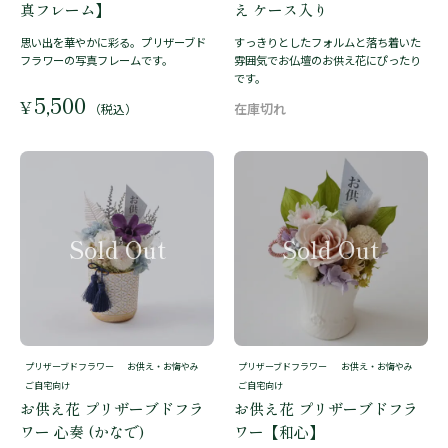
真フレーム】
え ケース入り
思い出を華やかに彩る。プリザーブド
すっきりとしたフォルムと落ち着いた
フラワーの写真フレームです。
雰囲気でお仏壇のお供え花にぴったり
です。
5,500
¥
（税込）
プリザーブドフラワー
お供え・お悔やみ
プリザーブドフラワー
お供え・お悔やみ
ご自宅向け
ご自宅向け
お供え花 プリザーブドフラ
お供え花 プリザーブドフラ
ワー 心奏 (かなで)
ワー【和心】