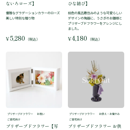
ないろローズ】
ひな結び】
優雅なグラデーションカラーのローズ
桃色の風呂敷包みのような可愛らしい
美しい特別な贈り物
デザインの陶器に、うさぎのお雛様と
プリザーブドフラワーをアレンジにし
ました。
5,280
4,180
¥
¥
（税込）
（税込）
プリザーブドフラワー
お祝い
プリザーブドフラワー
お供え・お悔やみ
ご自宅向け
ご自宅向け
プリザーブドフラワー【写
プリザーブドフラワー お供