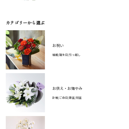
カテゴリーから選ぶ
お祝い
結婚/誕生日/引っ越し
お供え・お悔やみ
訃報/ご命日/新盆/初盆