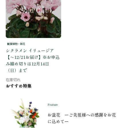
観葉植物・鉢花
シクラメン イリュージア
【～12/21お届け】※お申込
み締め切りは12月14日
（日）まで
おすすめ特集
Feature
お盆花 ーご先祖様への感謝をお花
に込めてー