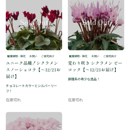
観葉植物・鉢花
お祝い
ご自宅向け
観葉植物・鉢花
お祝い
ご自宅向け
ユニーク品種！シクラメン
変わり咲き シクラメン ピー
スノーショコラ【～12/21お
コック【～12/21お届け】
届け】
原種系の希少な逸品！
チョコレートカラーとシルバーリー
フ！