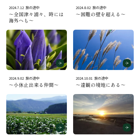
2024.7.12
旅の途中
2024.8.02
旅の途中
～全国津々浦々、時には
～困難の壁を超える～
海外へも～
2024.9.02
旅の途中
2024.10.01
旅の途中
～小休止出来る仲間～
～達観の境地にある～