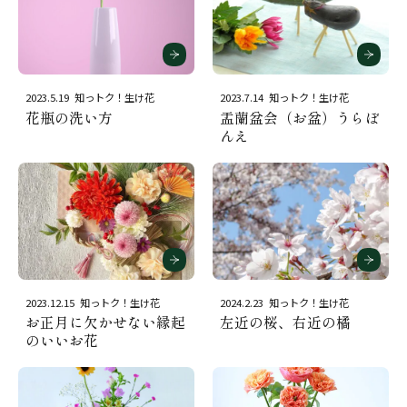
2023.5.19
知っトク！生け花
2023.7.14
知っトク！生け花
花瓶の洗い方
盂蘭盆会（お盆）うらぼ
んえ
2023.12.15
知っトク！生け花
2024.2.23
知っトク！生け花
お正月に欠かせない縁起
左近の桜、右近の橘
のいいお花