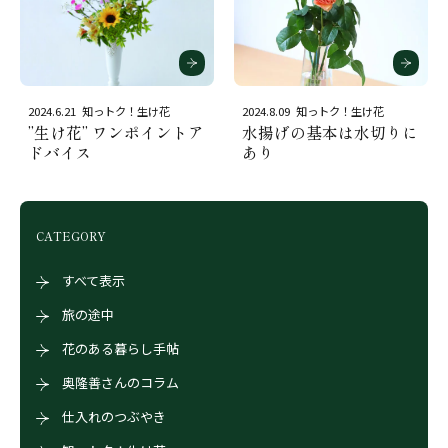
2024.6.21
知っトク！生け花
2024.8.09
知っトク！生け花
”生け花” ワンポイントア
水揚げの基本は水切りに
ドバイス
あり
CATEGORY
すべて表示
旅の途中
花のある暮らし手帖
奥隆善さんのコラム
仕入れのつぶやき