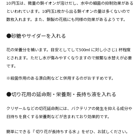
10 円玉は、微量の銅イオンが溶けだし、水中の細菌の抑制効果がある
といわれています。10円玉1枚から出る銅イオンの量は多くないので
数枚入れます。また、銅製の花瓶にも同様の効果があるようです。
●砂糖やサイダーを入れる
花の栄養分を補います。目安としてして500ml に対し小さじ1 杯程度
とされます。ただし水が傷みやすくなりますので頻繁な水替えが必要
です。
※殺菌作用のある漂白剤などと併用するのがおすすめです。
●切り花用の延命剤・栄養剤・長持ち液を入れる
クリザールなどの切花延命剤には、バクテリアの発生を抑える成分や
日持ちを良くする栄養剤などが含まれており効果的です。
簡単にできる『 切り花が長持ちする水 』をぜひ、お試しください。