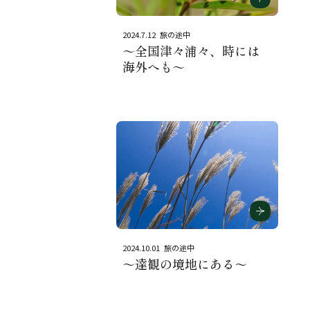
2024.7.12
旅の途中
～全国津々浦々、時には
海外へも～
2024.10.01
旅の途中
～達観の境地にある～