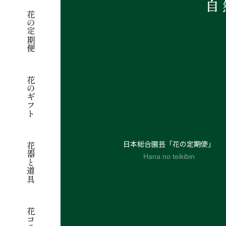
花の定期便
花のギフト
日本総合園芸「花の定期便」
花器と道具
Hana no teikibin
花コラム