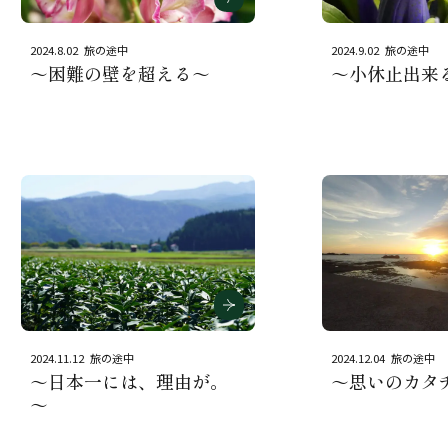
2024.8.02
旅の途中
2024.9.02
旅の途中
～困難の壁を超える～
～小休止出来
2024.11.12
旅の途中
2024.12.04
旅の途中
～日本一には、理由が。
～思いのカタ
～