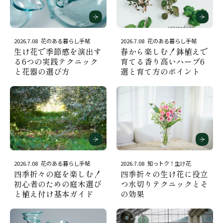
2026.7.08
花のある暮らし手帖
2026.7.08
花のある暮らし手帖
生け花で季節感を演出す
春から楽しむ！鉢植えで
る6つの実践テクニック
育てる香り高いハーブ6
と花器の選び方
選と育て方のポイント
2026.7.08
花のある暮らし手帖
2026.7.08
知っトク！生け花
四季折々の庭を楽しむ！
四季折々の生け花に役立
初心者のための庭木選び
つ水切りテクニックとそ
と植え付け基本ガイド
の効果