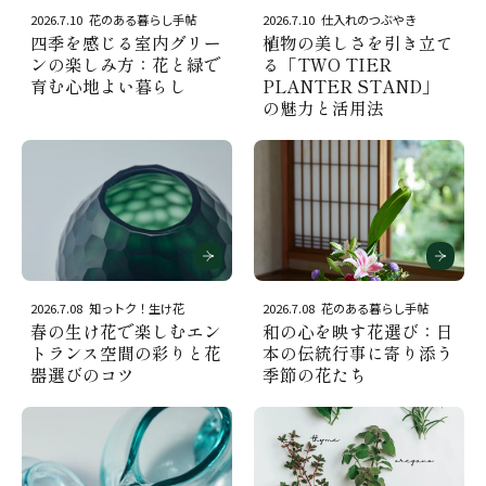
2026.7.10
花のある暮らし手帖
2026.7.10
仕入れのつぶやき
四季を感じる室内グリー
植物の美しさを引き立て
ンの楽しみ方：花と緑で
る「TWO TIER
育む心地よい暮らし
PLANTER STAND」
の魅力と活用法
2026.7.08
知っトク！生け花
2026.7.08
花のある暮らし手帖
春の生け花で楽しむエン
和の心を映す花選び：日
トランス空間の彩りと花
本の伝統行事に寄り添う
器選びのコツ
季節の花たち