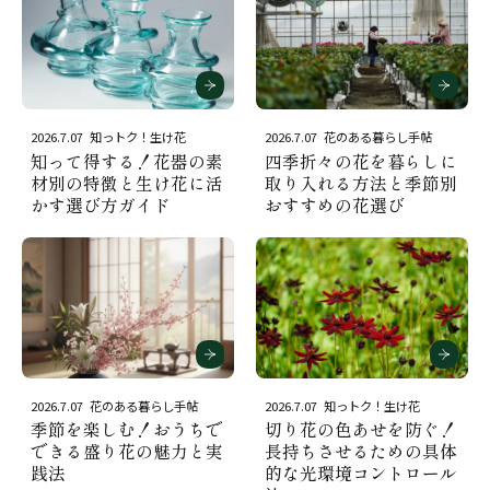
2026.7.07
知っトク！生け花
2026.7.07
花のある暮らし手帖
知って得する！花器の素
四季折々の花を暮らしに
材別の特徴と生け花に活
取り入れる方法と季節別
かす選び方ガイド
おすすめの花選び
2026.7.07
花のある暮らし手帖
2026.7.07
知っトク！生け花
季節を楽しむ！おうちで
切り花の色あせを防ぐ！
できる盛り花の魅力と実
長持ちさせるための具体
践法
的な光環境コントロール